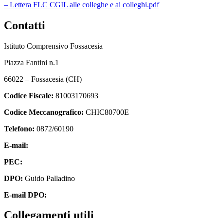
– Lettera FLC CGIL alle colleghe e ai colleghi.pdf
Contatti
Istituto Comprensivo Fossacesia
Piazza Fantini n.1
66022 – Fossacesia (CH)
Codice Fiscale:
81003170693
Codice Meccanografico:
CHIC80700E
Telefono:
0872/60190
E-mail:
chic80700e@istruzione.it
PEC:
chic80700e@pec.istruzione.it
DPO:
Guido Palladino
E-mail DPO:
guido.palladino.dpo@gmail.com
Collegamenti utili