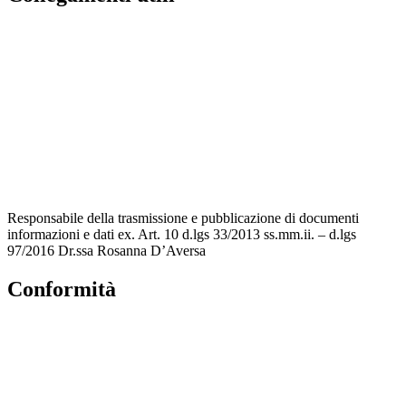
Contatti
MIUR
Accesso Civico
Amministrazione Trasparente
Albo Online
Scuola in Chiaro
Responsabile della trasmissione e pubblicazione di documenti
informazioni e dati ex. Art. 10 d.lgs 33/2013 ss.mm.ii. – d.lgs
97/2016 Dr.ssa Rosanna D’Aversa
Conformità
Privacy Policy
Dichiarazione di accessibilità
Note legali