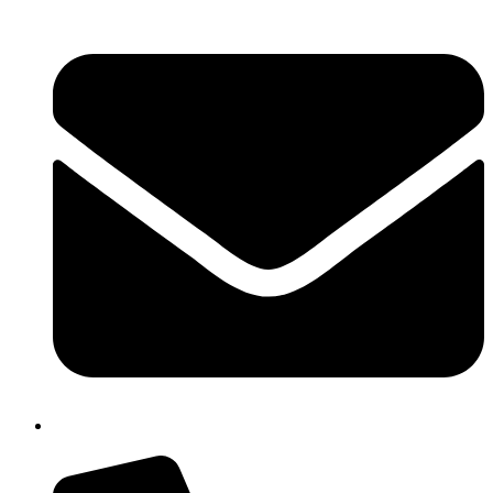
chic80700e@istruzione.it