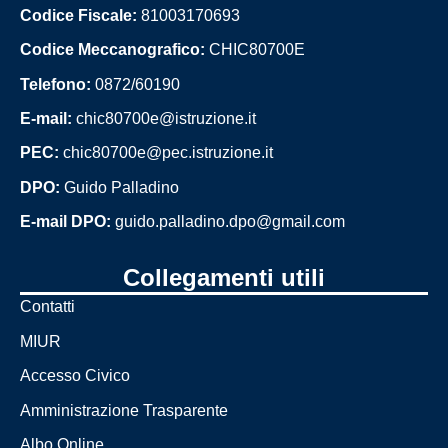
Codice Fiscale:
81003170693
Presentazione
Codice Meccanografico:
CHIC80700E
Chi siamo
Telefono:
0872/60190
E-mail:
chic80700e@istruzione.it
I luoghi
PEC:
chic80700e@pec.istruzione.it
I luoghi della
DPO:
Guido Palladino
scuola
E-mail DPO:
guido.palladino.dpo@gmail.com
Le persone
Collegamenti utili
Dirigente
scolastico
Contatti
MIUR
I numeri della
Accesso Civico
scuola
Amministrazione Trasparente
La scuola in
Albo Online