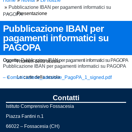
Home
Novità
Le notizie
Pubblicazione IBAN per pagamenti informatici su
Presentazione
PAGOPA
Pubblicazione IBAN per
I luoghi
pagamenti informatici su
PAGOPA
Le persone
Oggetto:
Pubblicazione IBAN per pagamenti informatici su PAGOPA
I numeri della scuola
Pubblicazione IBAN per pagamenti informatici su PAGOPA
Le carte della scuola
– Comunicazione_adesione_PagoPA_1_signed.pdf
Organizzazione
Contatti
Istituto Comprensivo Fossacesia
La storia
Piazza Fantini n.1
Panoramica
66022 – Fossacesia (CH)