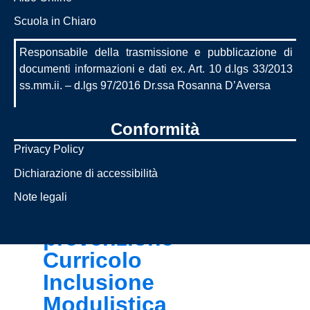
numeri
Scuola in Chiaro
Responsabile della trasmissione e pubblicazione di
Le carte della
documenti informazioni e dati ex. Art. 10 d.lgs 33/2013
scuola
ss.mm.ii. – d.lgs 97/2016 Dr.ssa Rosanna D’Aversa
Regolamenti e
codici di
Conformità
comportamento
Privacy Policy
Piano annuale
Dichiarazione di accessibilità
delle attività
Note legali
Sicurezza e
prevenzione
Curricolo
Inclusione
Modulistica