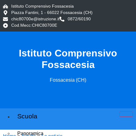
Istituto Comprensivo Fossacesia
Piazza Fantini, 1 - 66022 Fossacesia (CH)
chic80700e@istruzione.it
0872/60190
Cod.Mecc:CHIC80700E
Istituto Comprensivo
Fossacesia
Fossacesia (CH)
Scuola
Panoramica