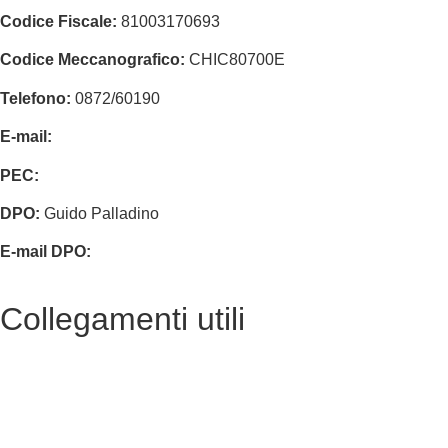
Codice Fiscale:
81003170693
Codice Meccanografico:
CHIC80700E
Telefono:
0872/60190
E-mail:
chic80700e@istruzione.it
PEC:
chic80700e@pec.istruzione.it
DPO:
Guido Palladino
E-mail DPO:
guido.palladino.dpo@gmail.com
Collegamenti utili
Contatti
MIUR
Accesso Civico