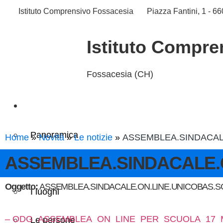
Istituto Comprensivo Fossacesia
Piazza Fantini, 1 - 
Istituto Compre
Fossacesia (CH)
Scuola
Panoramica
Home
Novità
Le notizie
ASSEMBLEA.SINDACALE
ASSEMBLEA.SINDACALE.O
Presentazione
Oggetto:
ASSEMBLEA.SINDACALE.ON.LINE.UNICOBAS.SCU
I luoghi
– ODG_ASSEMBLEA_ON_LINE_PER_SCUOLA_17_
Le persone