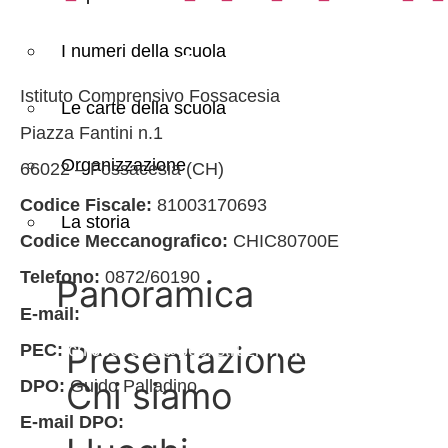
I numeri della scuola
Contatti
Istituto Comprensivo Fossacesia
Le carte della scuola
Piazza Fantini n.1
Organizzazione
66022 – Fossacesia (CH)
Codice Fiscale:
81003170693
La storia
Codice Meccanografico:
CHIC80700E
Telefono:
0872/60190
Panoramica
E-mail:
chic80700e@istruzione.it
Presentazione
PEC:
chic80700e@pec.istruzione.it
Chi siamo
DPO:
Guido Palladino
E-mail DPO:
guido.palladino.dpo@gmail.com