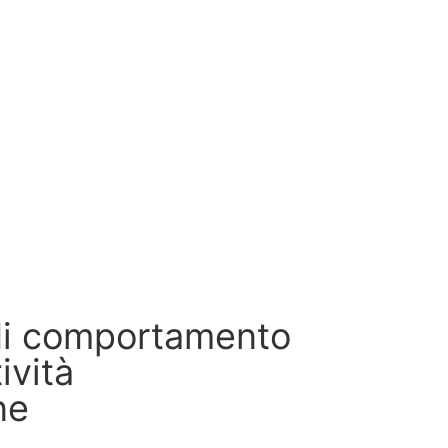
di comportamento
ività
ne