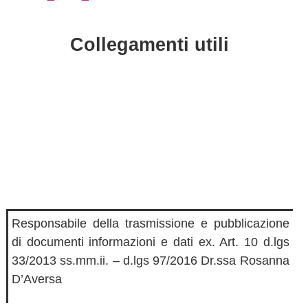
Collegamenti utili
Contatti
MIUR
Accesso Civico
Amministrazione Trasparente
Albo Online
Scuola in Chiaro
Responsabile della trasmissione e pubblicazione
di documenti informazioni e dati ex. Art. 10 d.lgs
33/2013 ss.mm.ii. – d.lgs 97/2016 Dr.ssa Rosanna
D’Aversa