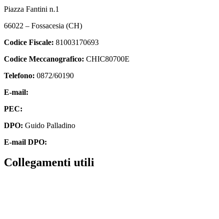
Piazza Fantini n.1
66022 – Fossacesia (CH)
Codice Fiscale:
81003170693
Codice Meccanografico:
CHIC80700E
Telefono:
0872/60190
E-mail:
chic80700e@istruzione.it
PEC:
chic80700e@pec.istruzione.it
DPO:
Guido Palladino
E-mail DPO:
guido.palladino.dpo@gmail.com
Collegamenti utili
Contatti
MIUR
Accesso Civico