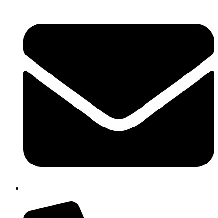
chic80700e@istruzione.it