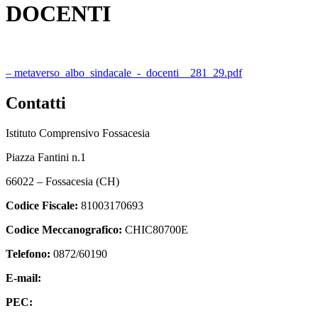
DOCENTI
– metaverso_albo_sindacale_-_docenti__281_29.pdf
Contatti
Istituto Comprensivo Fossacesia
Piazza Fantini n.1
66022 – Fossacesia (CH)
Codice Fiscale:
81003170693
Codice Meccanografico:
CHIC80700E
Telefono:
0872/60190
E-mail:
chic80700e@istruzione.it
PEC:
chic80700e@pec.istruzione.it