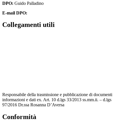
DPO:
Guido Palladino
E-mail DPO:
guido.palladino.dpo@gmail.com
Collegamenti utili
Contatti
MIUR
Accesso Civico
Amministrazione Trasparente
Albo Online
Scuola in Chiaro
Responsabile della trasmissione e pubblicazione di documenti
informazioni e dati ex. Art. 10 d.lgs 33/2013 ss.mm.ii. – d.lgs
97/2016 Dr.ssa Rosanna D’Aversa
Conformità