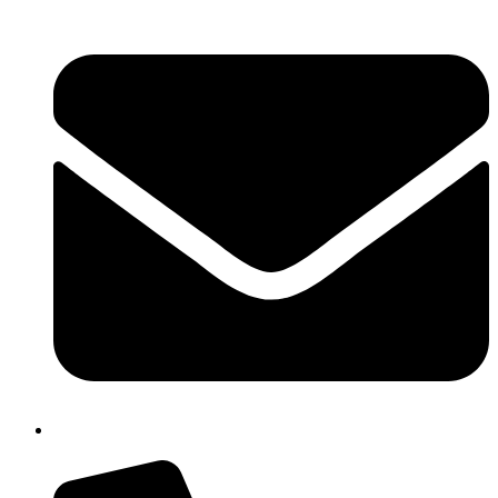
chic80700e@istruzione.it