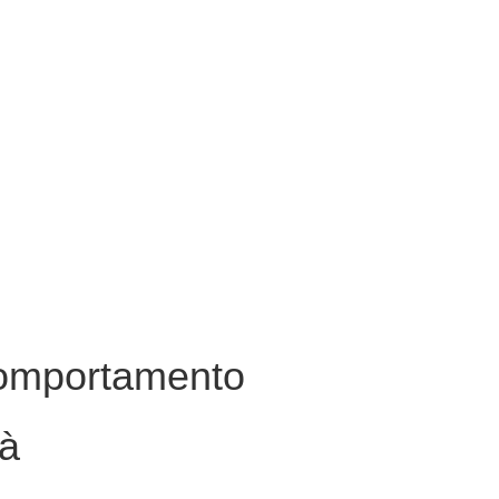
comportamento
tà