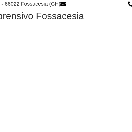
1 - 66022 Fossacesia (CH)
chic80700e@istruzione.it
prensivo Fossacesia