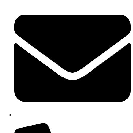
chic80700e@istruzione.it