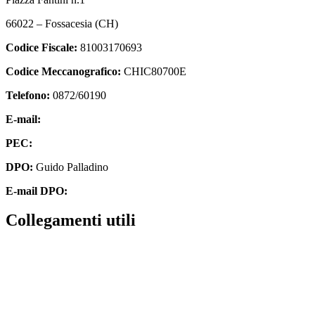
66022 – Fossacesia (CH)
Codice Fiscale:
81003170693
Codice Meccanografico:
CHIC80700E
Telefono:
0872/60190
E-mail:
chic80700e@istruzione.it
PEC:
chic80700e@pec.istruzione.it
DPO:
Guido Palladino
E-mail DPO:
guido.palladino.dpo@gmail.com
Collegamenti utili
Contatti
MIUR
Accesso Civico