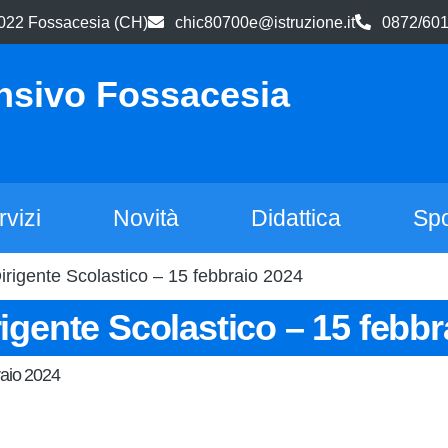
66022 Fossacesia (CH)
chic80700e@istruzione.it
0872/60
nsivo Fossacesia
rvizi
Novità
Didattica
Spo
Dirigente Scolastico – 15 febbraio 2024
rigente Scolastico – 15 febb
raio 2024