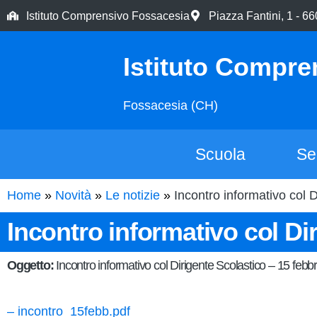
Istituto Comprensivo Fossacesia
Piazza Fantini, 1 - 
Istituto Compre
Fossacesia (CH)
Scuola
Se
Home
Novità
Le notizie
Incontro informativo col 
Incontro informativo col Di
Oggetto:
Incontro informativo col Dirigente Scolastico – 15 febb
– incontro_15febb.pdf