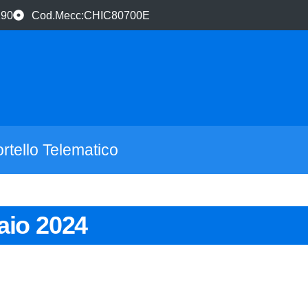
190
Cod.Mecc:CHIC80700E
rtello Telematico
raio 2024