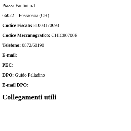
Piazza Fantini n.1
66022 – Fossacesia (CH)
Codice Fiscale:
81003170693
Codice Meccanografico:
CHIC80700E
Telefono:
0872/60190
E-mail:
chic80700e@istruzione.it
PEC:
chic80700e@pec.istruzione.it
DPO:
Guido Palladino
E-mail DPO:
guido.palladino.dpo@gmail.com
Collegamenti utili
Contatti
MIUR
Accesso Civico