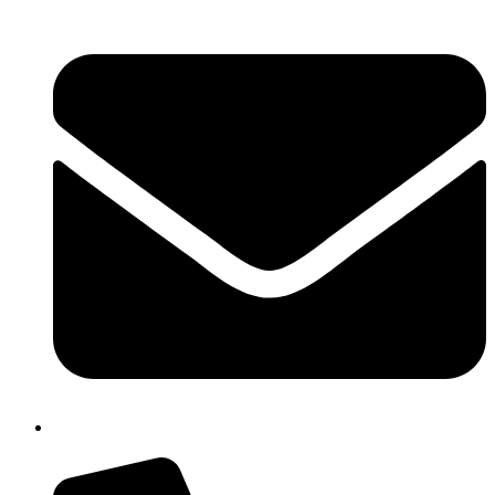
chic80700e@istruzione.it