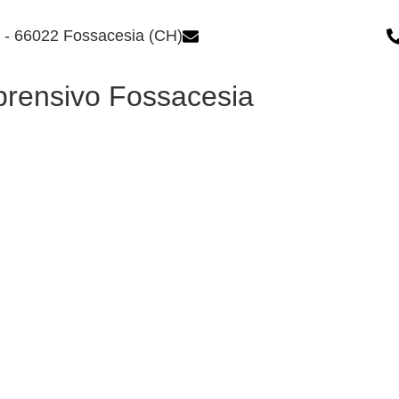
1 - 66022 Fossacesia (CH)
chic80700e@istruzione.it
prensivo Fossacesia