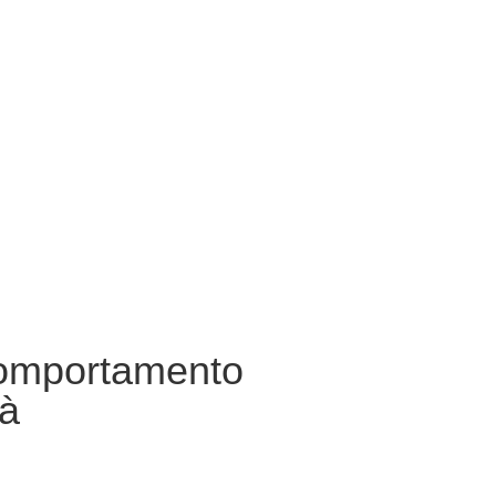
comportamento
tà