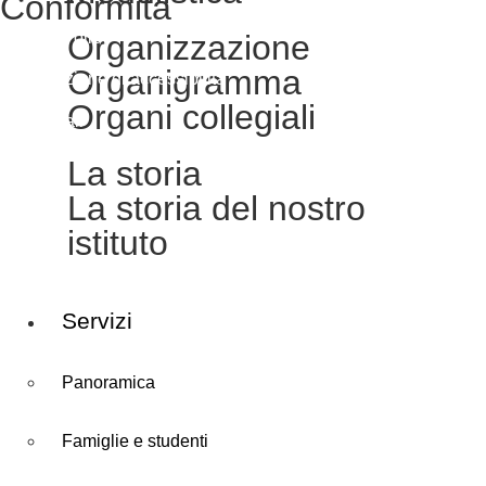
Conformità
Organizzazione
Privacy Policy
Organigramma
Dichiarazione di accessibilità
Organi collegiali
Note legali
La storia
La storia del nostro
istituto
Servizi
Panoramica
Famiglie e studenti