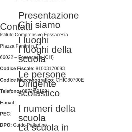
Presentazione
Chi siamo
Contatti
Istituto Comprensivo Fossacesia
I luoghi
Piazza Fantini n.1
I luoghi della
scuola
66022 – Fossacesia (CH)
Codice Fiscale:
81003170693
Le persone
Codice Meccanografico:
CHIC80700E
Dirigente
scolastico
Telefono:
0872/60190
E-mail:
chic80700e@istruzione.it
I numeri della
PEC:
chic80700e@pec.istruzione.it
scuola
La scuola in
DPO:
Guido Palladino