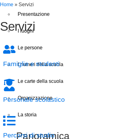
Home
»
Servizi
Presentazione
Servizi
I luoghi
Le persone
Famiglie e studenti
I numeri della scuola
Le carte della scuola
Organizzazione
Personale scolastico
La storia
Panoramica
Percorsi di studio