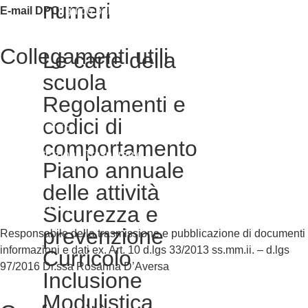
numeri
E-mail DPO:
guido.palladino.dpo@gmail.com
Collegamenti utili
Le carte della
Contatti
scuola
Regolamenti e
MIUR
codici di
Accesso Civico
comportamento
Amministrazione Trasparente
Piano annuale
Albo Online
delle attività
Scuola in Chiaro
Sicurezza e
prevenzione
Responsabile della trasmissione e pubblicazione di documenti
informazioni e dati ex. Art. 10 d.lgs 33/2013 ss.mm.ii. – d.lgs
Curricolo
97/2016 Dr.ssa Rosanna D’Aversa
Inclusione
Modulistica