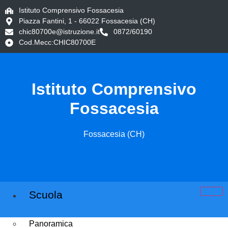
Istituto Comprensivo Fossacesia
Piazza Fantini, 1 - 66022 Fossacesia (CH)
chic80700e@istruzione.it
0872/60190
Cod.Mecc:CHIC80700E
Istituto Comprensivo
Fossacesia
Fossacesia (CH)
Scuola
Panoramica