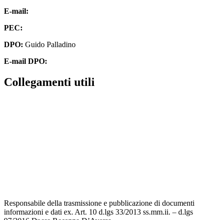
E-mail:
chic80700e@istruzione.it
PEC:
chic80700e@pec.istruzione.it
DPO:
Guido Palladino
E-mail DPO:
guido.palladino.dpo@gmail.com
Collegamenti utili
Contatti
MIUR
Accesso Civico
Amministrazione Trasparente
Albo Online
Scuola in Chiaro
Responsabile della trasmissione e pubblicazione di documenti
informazioni e dati ex. Art. 10 d.lgs 33/2013 ss.mm.ii. – d.lgs