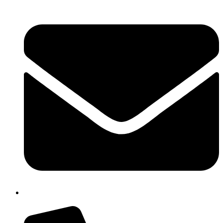
chic80700e@istruzione.it