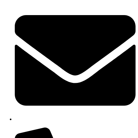
chic80700e@istruzione.it