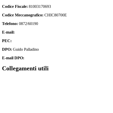
Codice Fiscale:
81003170693
Codice Meccanografico:
CHIC80700E
Telefono:
0872/60190
E-mail:
chic80700e@istruzione.it
PEC:
chic80700e@pec.istruzione.it
DPO:
Guido Palladino
E-mail DPO:
guido.palladino.dpo@gmail.com
Collegamenti utili
Contatti
MIUR
Accesso Civico
Amministrazione Trasparente