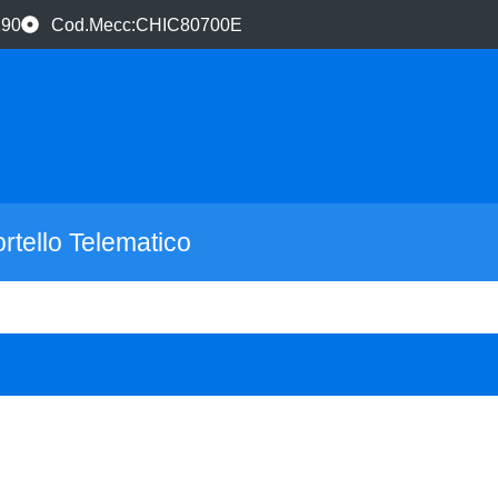
190
Cod.Mecc:CHIC80700E
rtello Telematico