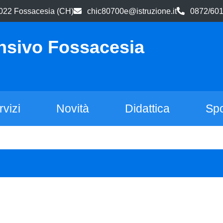
66022 Fossacesia (CH)
chic80700e@istruzione.it
0872/60
nsivo Fossacesia
rvizi
Novità
Didattica
Spo