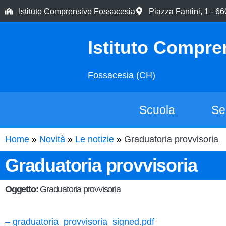
Istituto Comprensivo Fossacesia
Piazza Fantini, 1 - 
Istituto Compre
Fossacesia (CH)
Scuola
Se
Home
Novità
Le notizie
Graduatoria provvisoria
Graduatoria provvisoria
Oggetto:
Graduatoria provvisoria
– graduatoria_provvisoria_signed.pdf