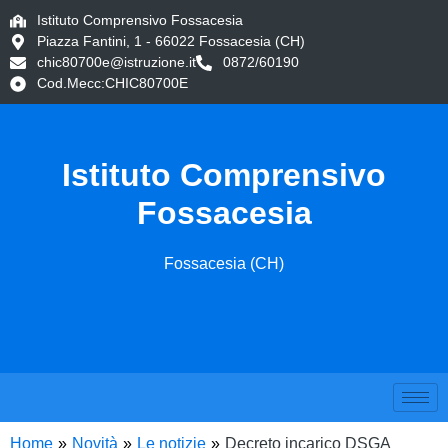
Istituto Comprensivo Fossacesia
Piazza Fantini, 1 - 66022 Fossacesia (CH)
chic80700e@istruzione.it
0872/60190
Cod.Mecc:CHIC80700E
Istituto Comprensivo
Fossacesia
Fossacesia (CH)
Home
Novità
Le notizie
Decreto incarico DSGA