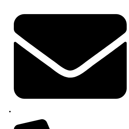
chic80700e@istruzione.it