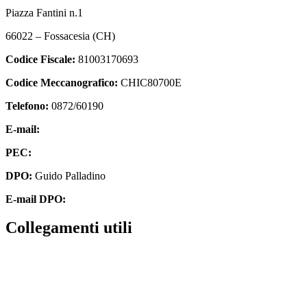
Piazza Fantini n.1
66022 – Fossacesia (CH)
Codice Fiscale:
81003170693
Codice Meccanografico:
CHIC80700E
Telefono:
0872/60190
E-mail:
chic80700e@istruzione.it
PEC:
chic80700e@pec.istruzione.it
DPO:
Guido Palladino
E-mail DPO:
guido.palladino.dpo@gmail.com
Collegamenti utili
Contatti
MIUR
Accesso Civico