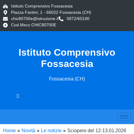
Istituto Comprensivo Fossacesia
Piazza Fantini, 1 - 66022 Fossacesia (CH)
chic80700e@istruzione.it
0872/60190
Cod.Mecc:CHIC80700E
Istituto Comprensivo
Fossacesia
Fossacesia (CH)
Home
Novità
Le notizie
Sciopero del 12-13.01.2026