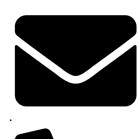
chic80700e@istruzione.it