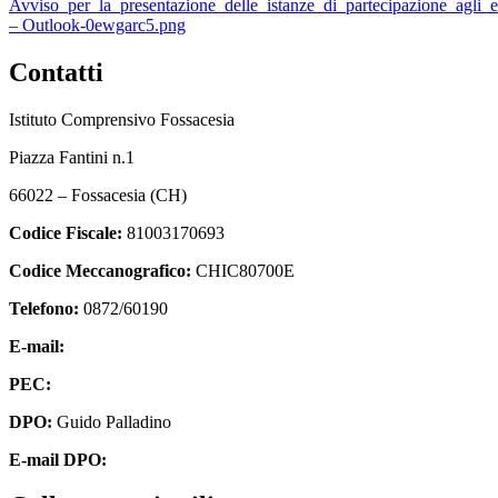
Avviso_per_la_presentazione_delle_istanze_di_partecipazione_agli_e
– Outlook-0ewgarc5.png
Contatti
Istituto Comprensivo Fossacesia
Piazza Fantini n.1
66022 – Fossacesia (CH)
Codice Fiscale:
81003170693
Codice Meccanografico:
CHIC80700E
Telefono:
0872/60190
E-mail:
chic80700e@istruzione.it
PEC:
chic80700e@pec.istruzione.it
DPO:
Guido Palladino
E-mail DPO:
guido.palladino.dpo@gmail.com