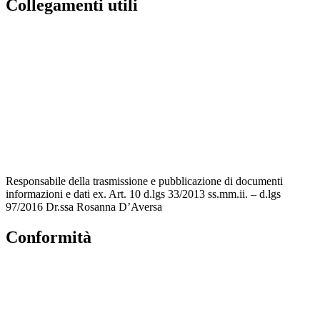
Collegamenti utili
Contatti
MIUR
Accesso Civico
Amministrazione Trasparente
Albo Online
Scuola in Chiaro
Responsabile della trasmissione e pubblicazione di documenti
informazioni e dati ex. Art. 10 d.lgs 33/2013 ss.mm.ii. – d.lgs
97/2016 Dr.ssa Rosanna D’Aversa
Conformità
Privacy Policy
Dichiarazione di accessibilità
Note legali