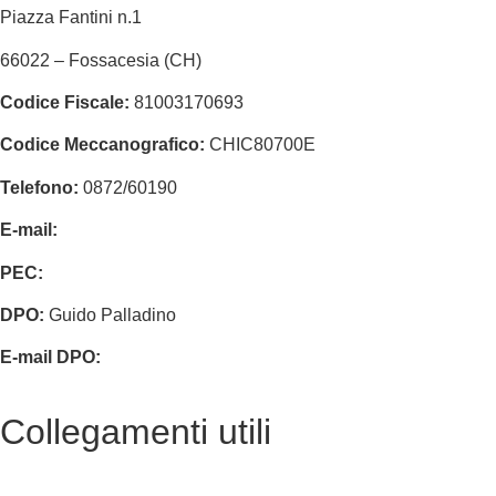
Piazza Fantini n.1
66022 – Fossacesia (CH)
Codice Fiscale:
81003170693
Codice Meccanografico:
CHIC80700E
Telefono:
0872/60190
E-mail:
chic80700e@istruzione.it
PEC:
chic80700e@pec.istruzione.it
DPO:
Guido Palladino
E-mail DPO:
guido.palladino.dpo@gmail.com
Collegamenti utili
Contatti