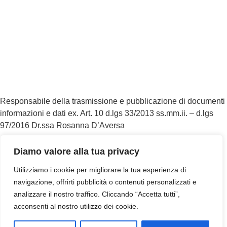
MIUR
Accesso Civico
Amministrazione Trasparente
Albo Online
Scuola in Chiaro
Responsabile della trasmissione e pubblicazione di documenti
informazioni e dati ex. Art. 10 d.lgs 33/2013 ss.mm.ii. – d.lgs
97/2016 Dr.ssa Rosanna D’Aversa
Diamo valore alla tua privacy
Conformità
Utilizziamo i cookie per migliorare la tua esperienza di
Privacy Policy
navigazione, offrirti pubblicità o contenuti personalizzati e
Dichiarazione di accessibilità
analizzare il nostro traffico. Cliccando “Accetta tutti”,
acconsenti al nostro utilizzo dei cookie.
Note legali