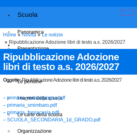
Scuola
Panoramica
Home
Novità
Le notizie
Ripubblicazione Adozione libri di testo a.s. 2026/2027
Presentazione
Ripubblicazione Adozione
libri di testo a.s. 2026/2027
I luoghi
Oggetto:
Ripubblicazione Adozione libri di testo a.s. 2026/2027
Le persone
– primaria_mozzagrogna.pdf
I numeri della scuola
– primaria_smimbaro.pdf
Cod.Mecc:CHIC80700E
– primaria_fossacesia.pdf
Le carte della scuola
– SCUOLA_SECONDARIA_1d_GRADO.pdf
Organizzazione