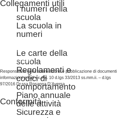
Collegamenti utili
I numeri della
Contatti
scuola
MIUR
La scuola in
Accesso Civico
numeri
Amministrazione Trasparente
Le carte della
Albo Online
scuola
Scuola in Chiaro
Regolamenti e
Responsabile della trasmissione e pubblicazione di documenti
codici di
informazioni e dati ex. Art. 10 d.lgs 33/2013 ss.mm.ii. – d.lgs
97/2016 Dr.ssa Rosanna D’Aversa
comportamento
Piano annuale
Conformità
delle attività
Privacy Policy
Sicurezza e