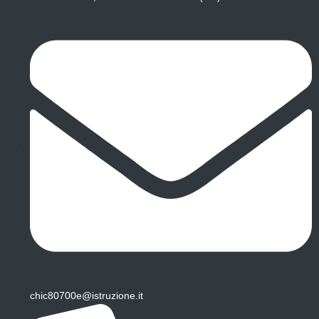
chic80700e@istruzione.it