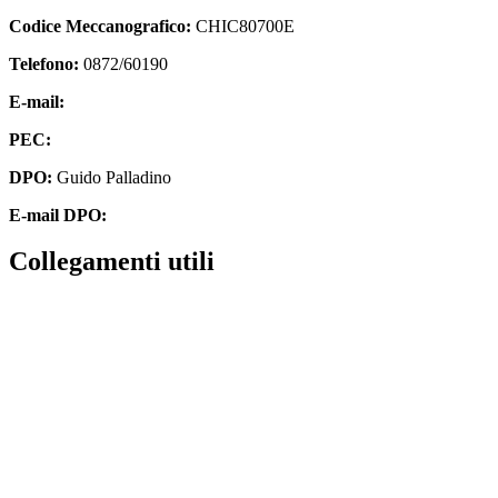
Codice Meccanografico:
CHIC80700E
Telefono:
0872/60190
E-mail:
chic80700e@istruzione.it
PEC:
chic80700e@pec.istruzione.it
DPO:
Guido Palladino
E-mail DPO:
guido.palladino.dpo@gmail.com
Collegamenti utili
Contatti
MIUR
Accesso Civico
Amministrazione Trasparente
Albo Online
Scuola in Chiaro