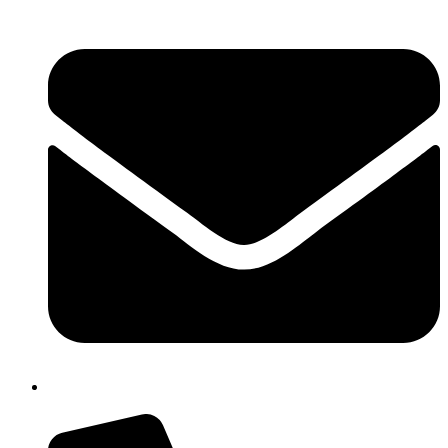
chic80700e@istruzione.it