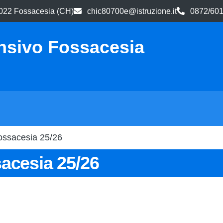
66022 Fossacesia (CH)
chic80700e@istruzione.it
0872/60
nsivo Fossacesia
ossacesia 25/26
acesia 25/26