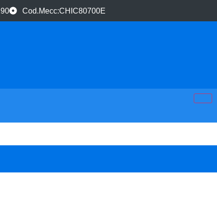
190
Cod.Mecc:CHIC80700E