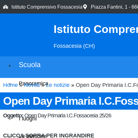
Istituto Comprensivo Fossacesia
Piazza Fantini, 1 - 
Istituto Compre
Fossacesia (CH)
Scuola
Panoramica
Home
Novità
Le notizie
Open Day Primaria I.C.F
Open Day Primaria I.C.Foss
Presentazione
Oggetto:
Open Day Primaria I.C.Fossacesia 25/26
I luoghi
CLICCA SOPRA PER INGRANDIRE
Le persone