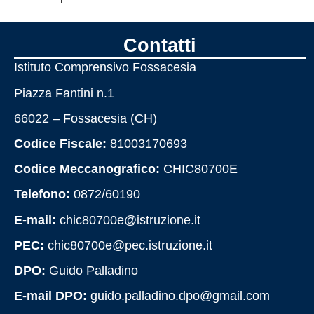
I numeri della scuola
Contatti
Istituto Comprensivo Fossacesia
Le carte della scuola
Piazza Fantini n.1
Organizzazione
66022 – Fossacesia (CH)
Codice Fiscale:
81003170693
La storia
Codice Meccanografico:
CHIC80700E
Telefono:
0872/60190
Panoramica
E-mail:
chic80700e@istruzione.it
Presentazione
PEC:
chic80700e@pec.istruzione.it
Chi siamo
DPO:
Guido Palladino
E-mail DPO:
guido.palladino.dpo@gmail.com