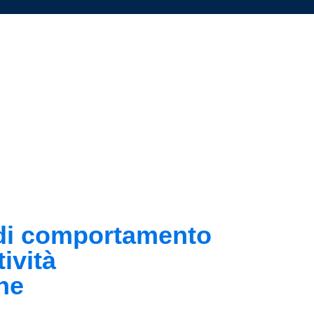
 di comportamento
ività
ne