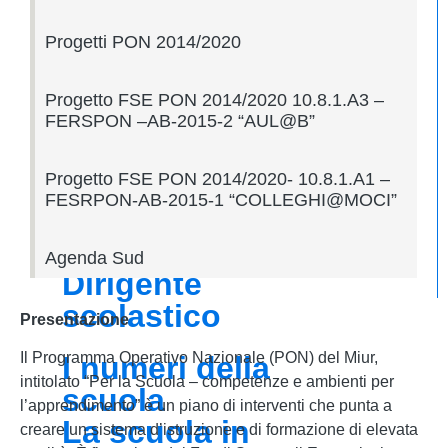
Progetti PON 2014/2020
Presentazione
Chi siamo
Progetto FSE PON 2014/2020 10.8.1.A3 –
FERSPON –AB-2015-2 “AUL@B”
I luoghi
I luoghi della
Progetto FSE PON 2014/2020- 10.8.1.A1 –
scuola
FESRPON-AB-2015-1 “COLLEGHI@MOCI”
Le persone
Agenda Sud
Dirigente
scolastico
Presentazione
Il Programma Operativo Nazionale (PON) del Miur,
I numeri della
intitolato “Per la Scuola – competenze e ambienti per
scuola
l’apprendimento” è un piano di interventi che punta a
La scuola in
creare un sistema d’istruzione e di formazione di elevata