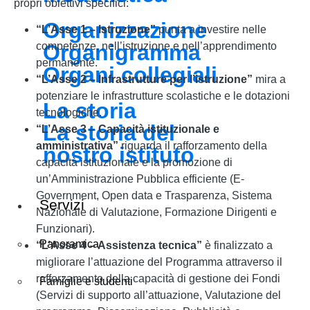
propri obiettivi specifici:
Organizzazione
“L’Asse 1 – Istruzione”
punta a investire nelle
Organigramma
competenze, nell’istruzione e nell’apprendimento
permanente.
Organi collegiali
“L’Asse 2 – Infrastrutture per l’istruzione”
mira a
potenziare le infrastrutture scolastiche e le dotazioni
La storia
tecnologiche.
La storia del
“L’Asse 3 – Capacità istituzionale e
amministrativa”
riguarda il rafforzamento della
nostro istituto
capacità istituzionale e la promozione di
un’Amministrazione Pubblica efficiente (E-
Government, Open data e Trasparenza, Sistema
Servizi
Nazionale di Valutazione, Formazione Dirigenti e
Funzionari).
Panoramica
“L’Asse 4 – Assistenza tecnica”
è finalizzato a
migliorare l’attuazione del Programma attraverso il
rafforzamento della capacità di gestione dei Fondi
Famiglie e studenti
(Servizi di supporto all’attuazione, Valutazione del