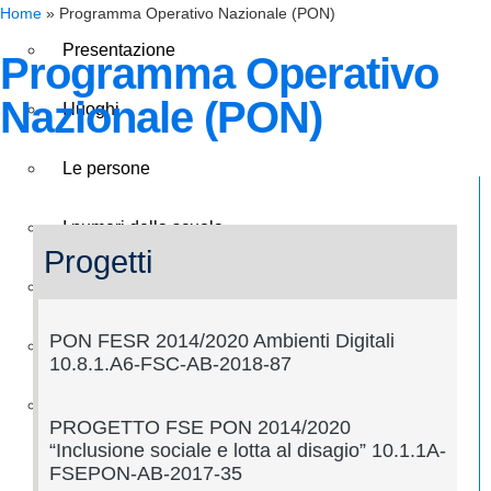
Home
»
Programma Operativo Nazionale (PON)
Presentazione
Programma Operativo
Nazionale (PON)
I luoghi
Le persone
I numeri della scuola
Progetti
Le carte della scuola
PON FESR 2014/2020 Ambienti Digitali
Organizzazione
10.8.1.A6-FSC-AB-2018-87
La storia
PROGETTO FSE PON 2014/2020
“Inclusione sociale e lotta al disagio” 10.1.1A-
Panoramica
FSEPON-AB-2017-35