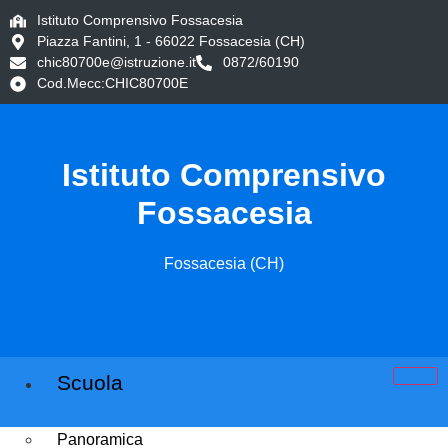
Istituto Comprensivo Fossacesia
Piazza Fantini, 1 - 66022 Fossacesia (CH)
chic80700e@istruzione.it
0872/60190
Cod.Mecc:CHIC80700E
Istituto Comprensivo
Fossacesia
Fossacesia (CH)
Scuola
Panoramica