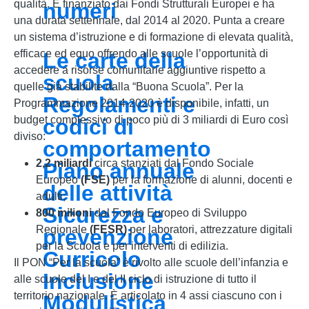
qualità. È finanziato dai Fondi Strutturali Europei e ha
numeri
una durata settennale, dal 2014 al 2020. Punta a creare
un sistema d’istruzione e di formazione di elevata qualità,
efficace ed equo offrendo alle scuole l’opportunità di
Le carte della
accedere a risorse comunitarie aggiuntive rispetto a
scuola
quelle già stabilite dalla “Buona Scuola”. Per la
Regolamenti e
Programmazione 2014-2020 è disponibile, infatti, un
budget complessivo di poco più di 3 miliardi di Euro così
codici di
diviso:
comportamento
2,2 miliardi
circa stanziati dal Fondo Sociale
Piano annuale
Europeo
(FSE)
per la formazione di alunni, docenti e
delle attività
adulti;
Sicurezza e
800 milioni
dal Fondo Europeo di Sviluppo
Regionale
(FESR)
per laboratori, attrezzature digitali
prevenzione
per la Scuola e per interventi di edilizia.
Curricolo
Il PON “Per la scuola” è rivolto alle scuole dell’infanzia e
Inclusione
alle scuole del I e del II ciclo di istruzione di tutto il
territorio nazionale. È articolato in 4 assi ciascuno con i
Modulistica