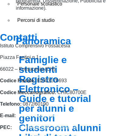
programma, Disseminazione, Pubblicità e
Personale scolastico
informazione).
Percorsi di studio
Contatti
Panoramica
Istituto Comprensivo Fossacesia
Famiglie e
Piazza Fantini n.1
studenti
66022 – Fossacesia (CH)
Registro
Codice Fiscale:
81003170693
Elettronico –
Codice Meccanografico:
CHIC80700E
Guide e tutorial
Telefono:
0872/60190
per alunni e
genitori
E-mail:
chic80700e@istruzione.it
Classroom alunni
PEC:
chic80700e@pec.istruzione.it