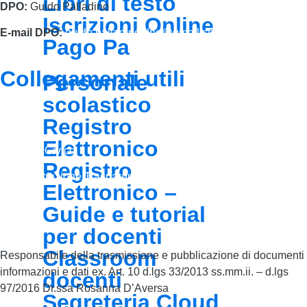
Libri di testo
DPO:
Guido Palladino
Iscrizioni Online
E-mail DPO:
guido.palladino.dpo@gmail.com
Pago Pa
Collegamenti utili
Personale
Contatti
scolastico
Registro
MIUR
Elettronico
Accesso Civico
Registro
Amministrazione Trasparente
Elettronico –
Albo Online
Guide e tutorial
Scuola in Chiaro
per docenti
Classroom
Responsabile della trasmissione e pubblicazione di documenti
informazioni e dati ex. Art. 10 d.lgs 33/2013 ss.mm.ii. – d.lgs
docenti
97/2016 Dr.ssa Rosanna D’Aversa
Segreteria Cloud